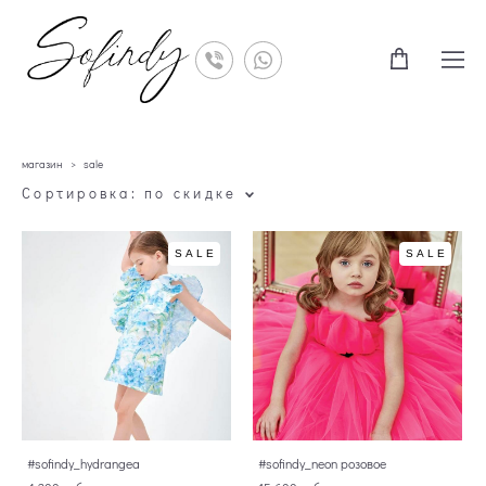
магазин
>
sale
Сортировка:
по скидке
SALE
SALE
#sofindy_hydrangea
#sofindy_neon розовое