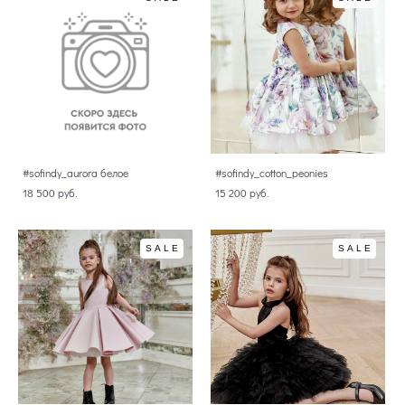
#sofindy_aurora белое
#sofindy_cotton_peonies
18 500 pуб.
15 200 pуб.
SALE
SALE