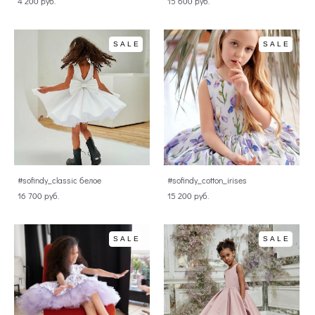
4 200 pуб.
15 600 pуб.
SALE
SALE
#sofindy_classic белое
#sofindy_cotton_irises
16 700 pуб.
15 200 pуб.
SALE
SALE