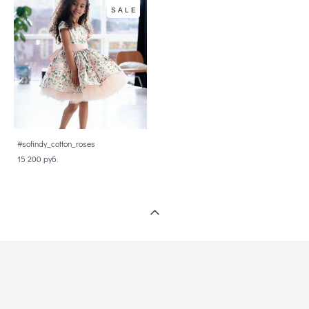
SALE
#sofindy_cotton_roses
15 200 pуб.