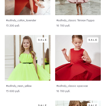
#sofindy_cotton_lavender
#sofindy_classic Тёплая Пудра
15 200 pуб.
16 700 pуб.
SALE
SALE
#sofindy_neon_yellow
#sofindy_classic красное
15 600 pуб.
16 700 pуб.
SALE
SALE