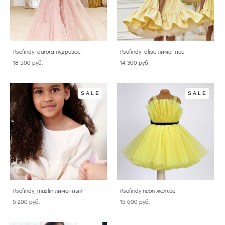
#sofindy_aurora пудровое
#sofindy_alise лимонное
18 500 pуб.
14 300 pуб.
SALE
SALE
#sofindy_muslin лимонный
#sofindy neon желтое
5 200 pуб.
15 600 pуб.