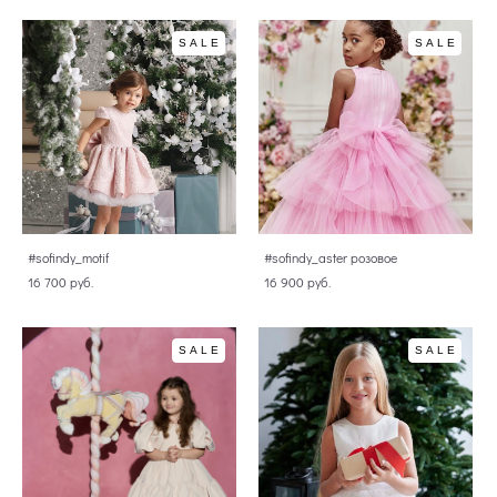
SALE
SALE
#sofindy_motif
#sofindy_aster розовое
16 700 pуб.
16 900 pуб.
SALE
SALE