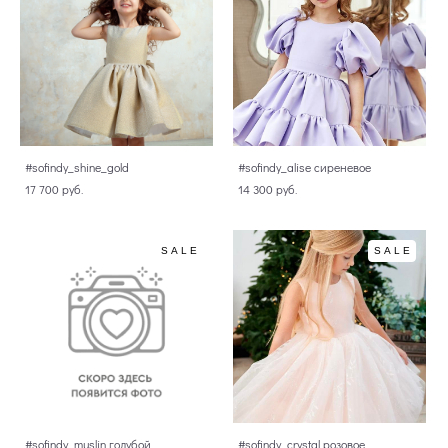
#sofindy_shine_gold
#sofindy_alise сиреневое
17 700 pуб.
14 300 pуб.
SALE
SALE
#sofindy_muslin голубой
#sofindy_crystal розовое