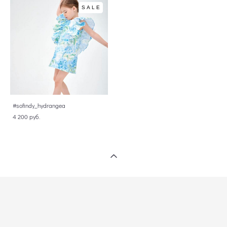
SALE
#sofindy_hydrangea
4 200 pуб.