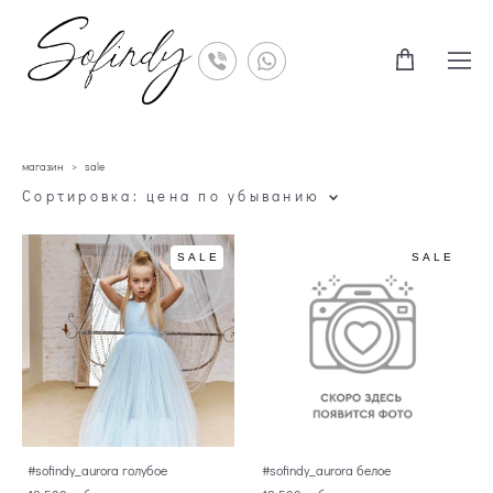
магазин
>
sale
Сортировка:
цена по убыванию
SALE
SALE
#sofindy_aurora голубое
#sofindy_aurora белое