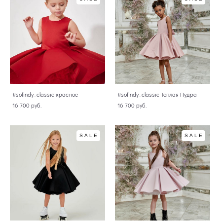
#sofindy_classic красное
#sofindy_classic Тёплая Пудра
16 700 pуб.
16 700 pуб.
SALE
SALE