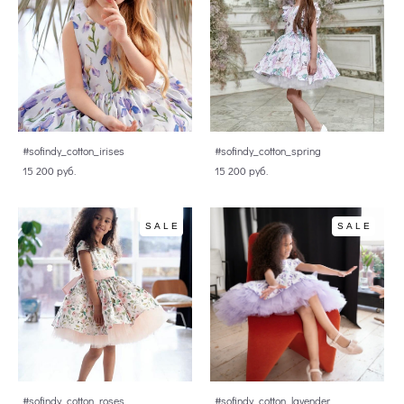
#sofindy_cotton_irises
#sofindy_cotton_spring
15 200 pуб.
15 200 pуб.
SALE
SALE
#sofindy_cotton_roses
#sofindy_cotton_lavender