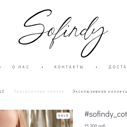
•
О НАС
•
КОНТАКТЫ
•
ДОСТА
LE
Праздничные платья
Эксклюзивная коллек
#sofindy_cot
SALE
15 200 pуб.