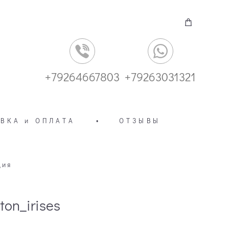
+79264667803
+79263031321
ВКА и ОПЛАТА
•
ОТЗЫВЫ
ция
ton_irises