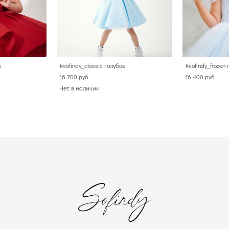
е
#sofindy_classic голубое
#sofindy_frozen 
16 700 pуб.
16 400 pуб.
Нет в наличии