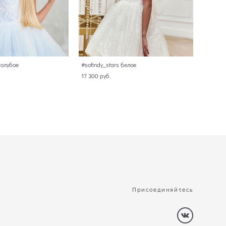
голубое
#sofindy_stars белое
17 300 pуб.
Присоединяйтесь