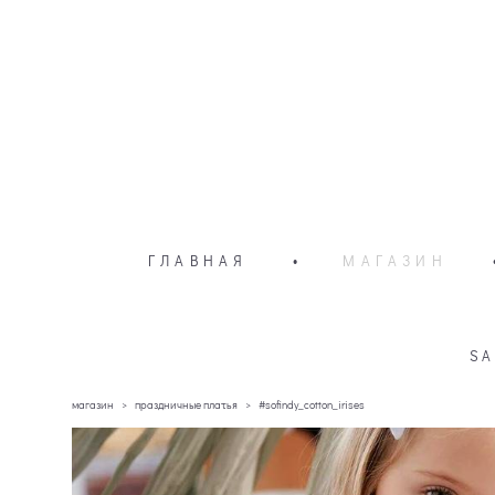
ГЛАВНАЯ
•
МАГАЗИН
SA
магазин
>
праздничные платья
>
#sofindy_cotton_irises