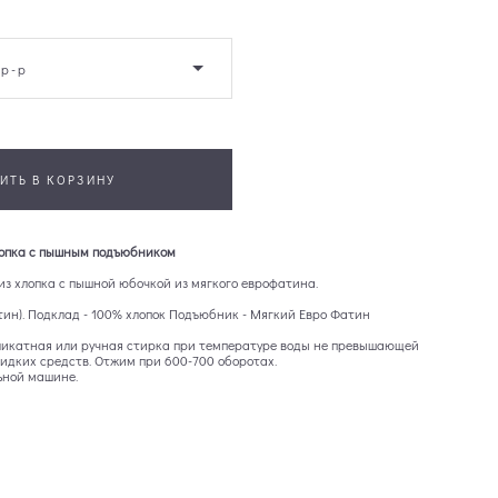
 р-р
ИТЬ В КОРЗИНУ
лопка с пышным подъюбником
из хлопка с пышной юбочкой из мягкого еврофатина.
тин). Подклад - 100% хлопок Подъюбник - Мягкий Евро Фатин
икатная или ручная стирка при температуре воды не превышающей
 жидких средств. Отжим при 600-700 оборотах.
ьной машине.