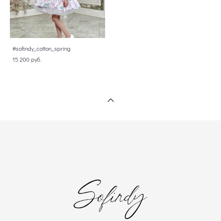
#sofindy_cotton_spring
15 200 pуб.