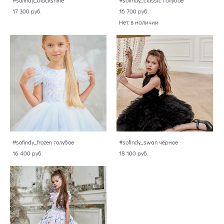
#sofindy_blackshine
#sofindy_classic голубое
17 300 pуб.
16 700 pуб.
Нет в наличии
#sofindy_frozen голубое
#sofindy_swan чёрное
16 400 pуб.
18 100 pуб.