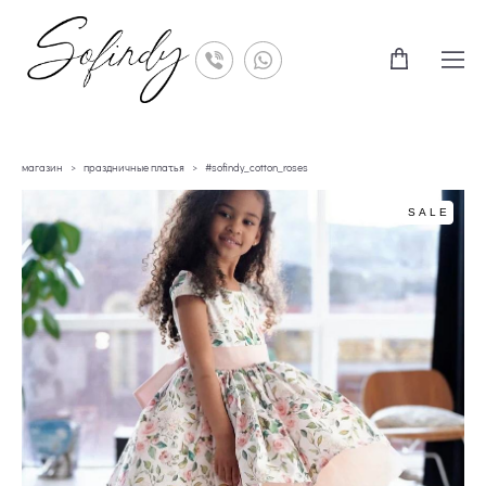
магазин
>
праздничные платья
>
#sofindy_cotton_roses
SALE