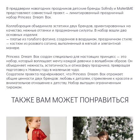
В преддверии новогодних праздников детские бренды Sofindy и Mater&ME
представляют совместный проект — лимитированный праздничный
набор Princess Dream Box.
Коллаборация объединила эстетики двух брендов, ориентированных на
качество, нежные оттенки и продуманные силуэты. В набор вошли два
основных изделия:
— платье из голубого фатина, созданное в воздушном, праздничном стиле;
— костюм из розового сатина, выполненный в мягкой и элегантной
манере.
Princess Dream Box создан специально для настоящих принцесс — это
набор, который воплощает мечту каждой девочки о волшебном образе. Он
объединяет нежность, эстетичность и атмосферу праздника, превращая
подготовку к Новому году в маленькое чудо.
Создатели проекта подчёркивают, что Princess Dream Box отражает
общие ценности двух брендов: любовь к деталям, стремление к красоте и
внимательное отношение к детству. Набор выпущен ограниченным
тиражом.
ТАКЖЕ ВАМ МОЖЕТ ПОНРАВИТЬСЯ