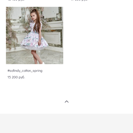
#sofindy_cotton_spring
15 200 pуб.