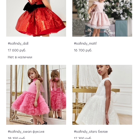
#sofindy_doll
#sofindy_motif
17 600 pуб.
16 700 pуб.
Нет в наличии
#sofindy_swan фуксия
#sofindy_stars белое
18 100 pуб.
17 300 pуб.