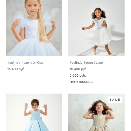
#sofindy_frozen голубое
#sofindy_frozen белое
16 400 pуб.
16 400 pуб.
6 600 pуб.
Нет в наличии
SALE