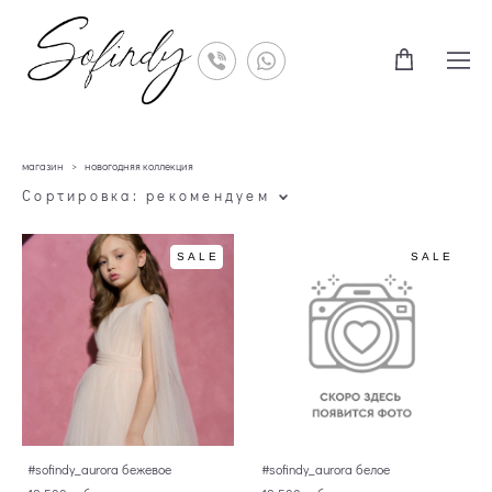
магазин
>
новогодняя коллекция
Сортировка:
рекомендуем
SALE
SALE
#sofindy_aurora бежевое
#sofindy_aurora белое