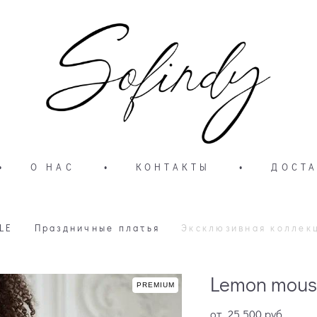
•
О НАС
•
КОНТАКТЫ
•
ДОСТА
LE
Праздничные платья
Эксклюзивная коллек
Lemon mous
PREMIUM
от 25 500 pуб.