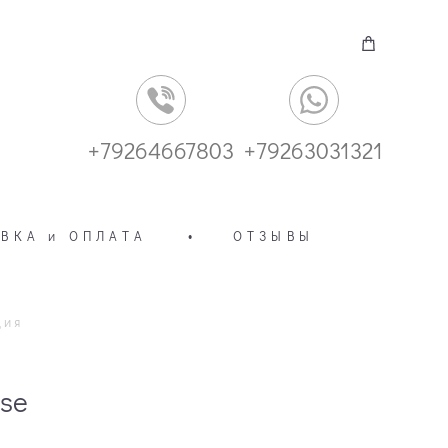
+79264667803
+79263031321
ВКА и ОПЛАТА
•
ОТЗЫВЫ
ция
se