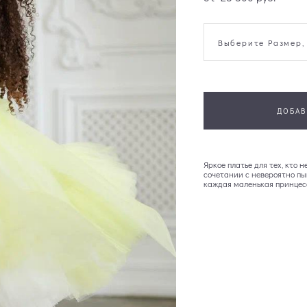
Выберите Размер,
ДОБАВ
Яркое платье для тех, кто 
сочетании с невероятно пы
каждая маленькая принцес