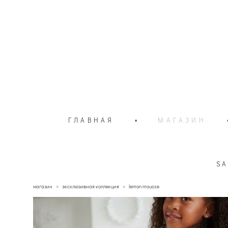
ГЛАВНАЯ
•
МАГАЗИН
SA
магазин
>
эксклюзивная коллекция
>
lemon mousse